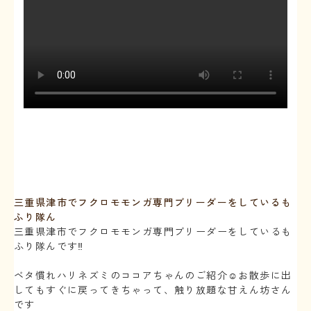
三重県津市でフクロモモンガ専門ブリーダーをしているも
ふり隊ん
三重県津市でフクロモモンガ専門ブリーダーをしているも
ふり隊んです‼️
⁡
ベタ慣れハリネズミのココアちゃんのご紹介☺️お散歩に出
してもすぐに戻ってきちゃって、触り放題な甘えん坊さん
です