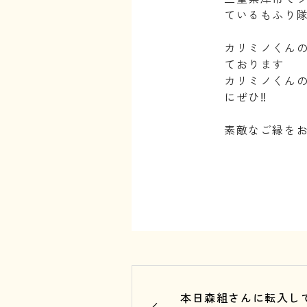
ているもふり隊
⁡
カリミノくんの
ております
カリミノくん
にぜひ‼️
⁡
素敵なご縁を
⁡
本日森組さんに転入し