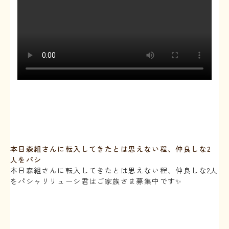
本日森組さんに転入してきたとは思えない程、仲良しな2
人をパシ
本日森組さんに転入してきたとは思えない程、仲良しな2人
をパシャリリューシ君はご家族さま募集中です✨
⁡