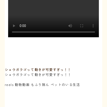
ショウガラゴって⁡動きが可愛すぎっ！！
ショウガラゴって⁡動きが可愛すぎっ！！
⁡
reels 動物動画 もふり隊ん ペットのいる生活