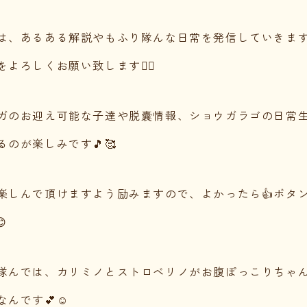
は、あるある解説やもふり隊んな日常を発信していきま
よろしくお願い致します🙇‍♀️
ガのお迎え可能な子達や脱囊情報、ショウガラゴの日常
のが楽しみです🎵🥰
楽しんで頂けますよう励みますので、よかったら👍ボタ

隊んでは、カリミノとストロベリノがお腹ぽっこりちゃ
んです💕☺️