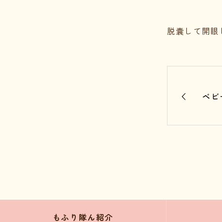
脱囊して開眼
ベビ
もふり隊ん紹介