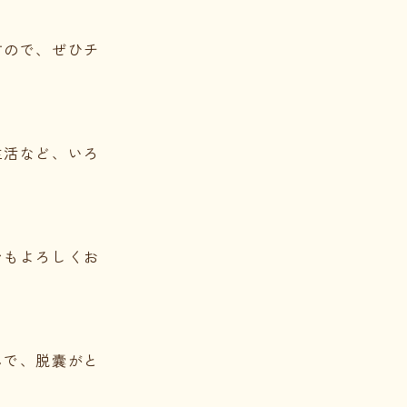
すので、ぜひチ
生活など、いろ
ンもよろしくお
んで、脱囊がと