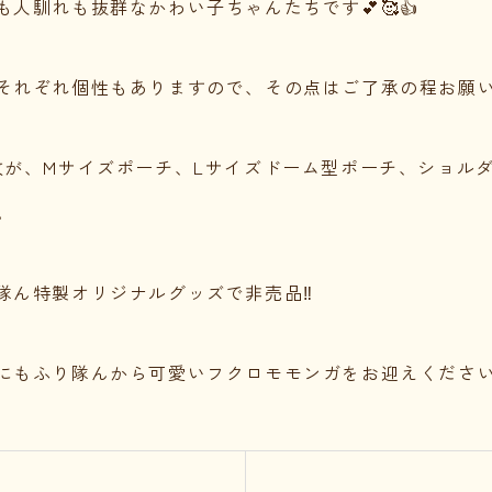
も人馴れも抜群なかわい子ちゃんたちです💕🥰👍
それぞれ個性もありますので、その点はご了承の程お願い
枚が、Mサイズポーチ、Lサイズドーム型ポーチ、ショル
。
隊ん特製オリジナルグッズで非売品‼️
にもふり隊んから可愛いフクロモモンガをお迎えください