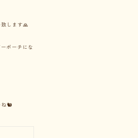
致します🙏
ダーポーチにな
ね🐿