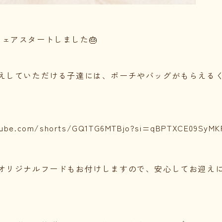
ayフェアスタートしました🎂
えしていただける子達には、ポーチやバッグがもらえる
tube.com/shorts/GQ1TG6MTBjo?si=qBPTXCE09SyMKF
オリジナルフードもお付けしますので、安心してお迎え