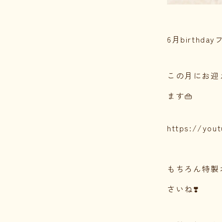
6月birthd
この月にお迎
ます👜
https://you
もちろん特製
さいね❣️