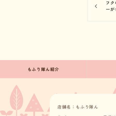
フク
ーが
もふり隊ん紹介
店舗名：もふり隊ん