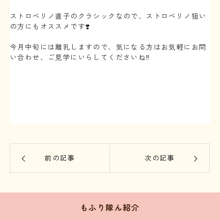
ストロベリノ直子のクラシックなので、ストロベリノ狙い
の方にもオススメです❣️
今月中旬には離乳しますので、気になる方はお気軽にお問
い合わせ、ご見学にいらしてくださいね‼️⁡
⁡
前の記事
次の記事
もふり隊ん紹介