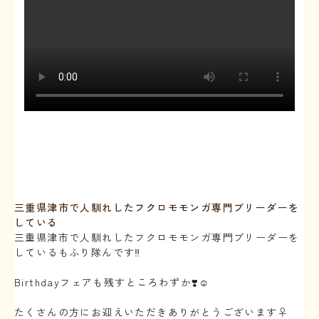
三重県津市で人馴れしたフクロモモンガ専門ブリーダーを
している
三重県津市で人馴れしたフクロモモンガ専門ブリーダーを
しているもふり隊んです‼️
⁡
Birthdayフェアも残すところわずか❣️☺️
⁡
たくさんの方にお迎えいただきありがとうございます‍♀️