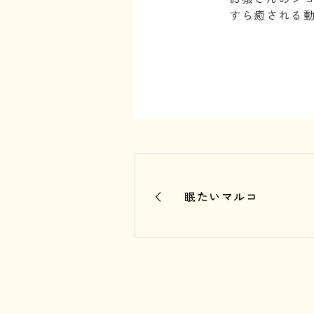
すら癒される
⁡
眠たいマルコ