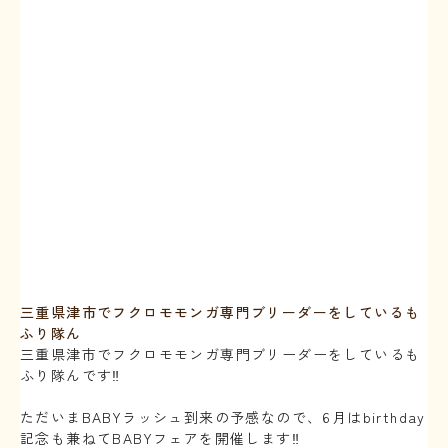
三重県津市でフクロモモンガ専門ブリーダーをしているも
ふり隊ん
三重県津市でフクロモモンガ専門ブリーダーをしているも
ふり隊んです‼️
⁡
ただいまBABYラッシュ到来の予感なので、6月はbirthday
記念も兼ねてBABYフェアを開催します‼️