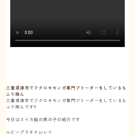
三重県津市でフクロモモンガ専門ブリーダーをしているも
ふり隊ん
三重県津市でフクロモモンガ専門ブリーダーをしているも
ふり隊んです‼️
⁡
今日はスイカ組の男の子の紹介です
⁡
ルビープラチナorレイ