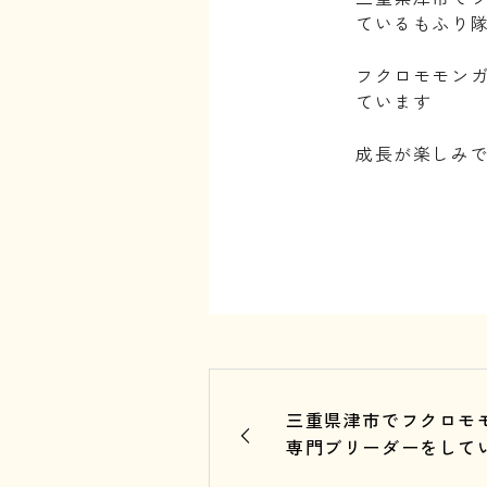
ているもふり
⁡
フクロモモン
ています
⁡
成長が楽しみ
⁡
三重県津市でフクロモ
専門ブリーダーをして
ふり隊ん